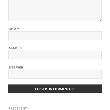
NOM
*
E-MAIL
*
SITE WEB
Navigation
PRÉCÉDENT