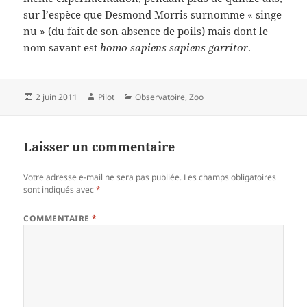
sur l’espèce que Desmond Morris surnomme « singe
nu » (du fait de son absence de poils) mais dont le
nom savant est
homo sapiens sapiens garritor
.
Publié
Auteur
Catégories
2 juin 2011
Pilot
Observatoire
,
Zoo
le
Laisser un commentaire
Votre adresse e-mail ne sera pas publiée.
Les champs obligatoires
sont indiqués avec
*
COMMENTAIRE
*