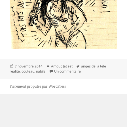
Publié
Catégories
Mots-
7 novembre 2014
Amour
,
Jet set
anges de la télé
le
sur T’as pas de couteau ? Non
clés
réalité
,
couteau
,
nabila
Un commentaire
Fièrement propulsé par WordPress